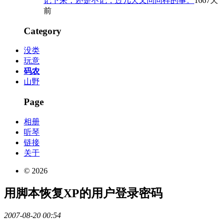
记下来，还是不记，过几天又问同样的事。
1667天
前
Category
没类
玩意
码农
山野
Page
相册
听琴
链接
关于
© 2026
用脚本恢复XP的用户登录密码
2007-08-20 00:54