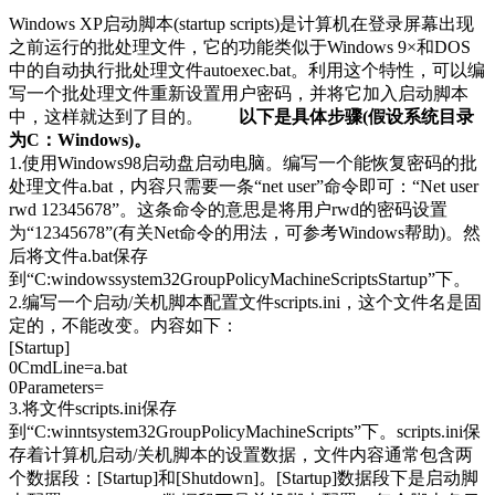
Windows XP启动脚本(startup scripts)是计算机在登录屏幕出现
之前运行的批处理文件，它的功能类似于Windows 9×和DOS
中的自动执行批处理文件autoexec.bat。利用这个特性，可以编
写一个批处理文件重新设置用户密码，并将它加入启动脚本
中，这样就达到了目的。
以下是具体步骤(假设系统目录
为C：Windows)。
1.使用Windows98启动盘启动电脑。编写一个能恢复密码的批
处理文件a.bat，内容只需要一条“net user”命令即可：“Net user
rwd 12345678”。这条命令的意思是将用户rwd的密码设置
为“12345678”(有关Net命令的用法，可参考Windows帮助)。然
后将文件a.bat保存
到“C:windowssystem32GroupPolicyMachineScriptsStartup”下。
2.编写一个启动/关机脚本配置文件scripts.ini，这个文件名是固
定的，不能改变。内容如下：
[Startup]
0CmdLine=a.bat
0Parameters=
3.将文件scripts.ini保存
到“C:winntsystem32GroupPolicyMachineScripts”下。scripts.ini保
存着计算机启动/关机脚本的设置数据，文件内容通常包含两
个数据段：[Startup]和[Shutdown]。[Startup]数据段下是启动脚