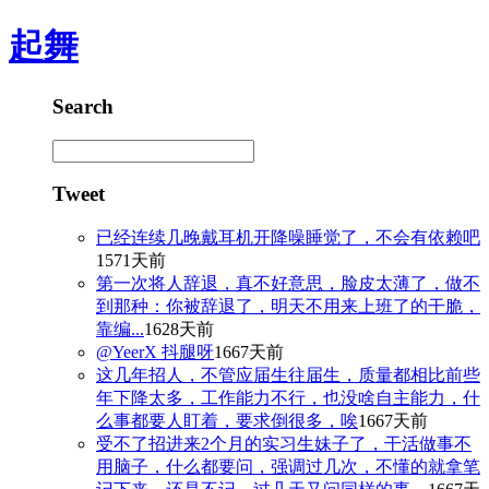
起舞
Search
Tweet
已经连续几晚戴耳机开降噪睡觉了，不会有依赖吧
1571天前
第一次将人辞退，真不好意思，脸皮太薄了，做不
到那种：你被辞退了，明天不用来上班了的干脆，
靠编...
1628天前
@YeerX 抖腿呀
1667天前
这几年招人，不管应届生往届生，质量都相比前些
年下降太多，工作能力不行，也没啥自主能力，什
么事都要人盯着，要求倒很多，唉
1667天前
受不了招进来2个月的实习生妹子了，干活做事不
用脑子，什么都要问，强调过几次，不懂的就拿笔