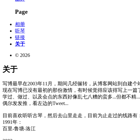
Page
相册
听琴
链接
关于
© 2026
关于
写博最早在2003年11月，期间几经辗转，从博客网站到自建个站
现在写博已没有最初的那份激情，有时候觉得应该得写上一篇了
学过、做过、以及会点的东西好像乱七八糟的蛮多...但都不精...
偶尔发发推，看左边的Tweet...
目前喜欢听听古琴，然后去山里走走，目前为止走过的线路有
1991年：
百里-鲁塘-洛江