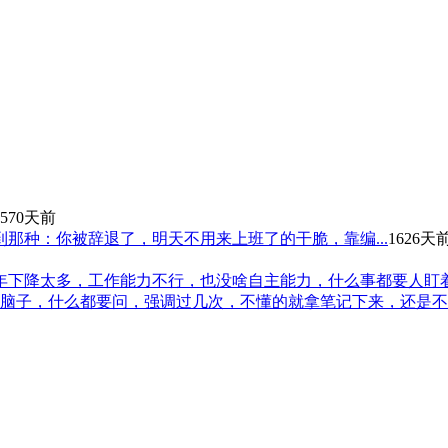
1570天前
那种：你被辞退了，明天不用来上班了的干脆，靠编...
1626天
年下降太多，工作能力不行，也没啥自主能力，什么事都要人盯
用脑子，什么都要问，强调过几次，不懂的就拿笔记下来，还是