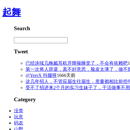
起舞
Search
Tweet
已经连续几晚戴耳机开降噪睡觉了，不会有依赖吧
第一次将人辞退，真不好意思，脸皮太薄了，做不到
@YeerX 抖腿呀
1666天前
这几年招人，不管应届生往届生，质量都相比前些
受不了招进来2个月的实习生妹子了，干活做事不
Category
没类
玩意
码农
山野