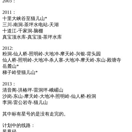
2003：
2011：
十里大峡谷至猫儿山*
三川-南洞-茶坪水电站-天湖
十道江-千家洞-脑棚
真宝顶水库-真宝顶-茶坪水库
2012:
粉洞-仙人桥-照明岭-大地冲-摩天岭-兴银-背头园
仙人桥-照明岭-大地冲-杀人寨-大地冲-摩天岭-东山-殿塘寺
岳麓山*
梯子岭登猫儿山*
2013：
清音阁-洪椿坪-雷洞坪-峨嵋山
沙岗-东山-摩天岭-大地冲-照明岭-仙人桥-粉洞
李洞-雷公岩寺-猫儿山
其中标有星号的是没有走完的。
计划中的线路：
凤凰径