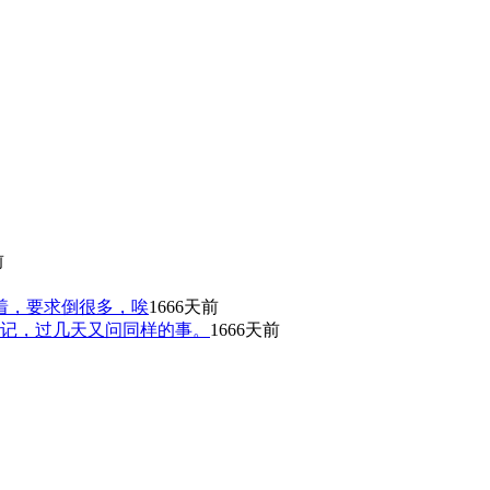
前
着，要求倒很多，唉
1666天前
不记，过几天又问同样的事。
1666天前