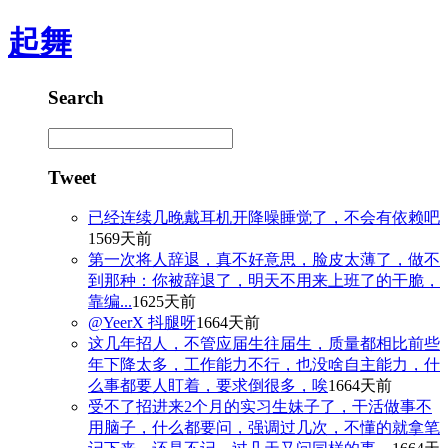
起舞
Search
Tweet
已经连续几晚戴耳机开降噪睡觉了，不会有依赖吧
1569天前
第一次将人辞退，真不好意思，脸皮太薄了，做不
到那种：你被辞退了，明天不用来上班了的干脆，
靠编...
1625天前
@YeerX 抖腿呀
1664天前
这几年招人，不管应届生往届生，质量都相比前些
年下降太多，工作能力不行，也没啥自主能力，什
么事都要人盯着，要求倒很多，唉
1664天前
受不了招进来2个月的实习生妹子了，干活做事不
用脑子，什么都要问，强调过几次，不懂的就拿笔