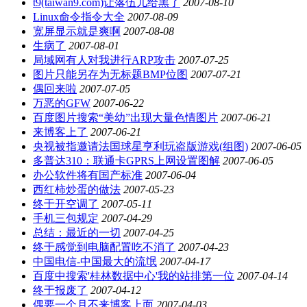
t9(taiwan9.com)让落伍儿给黑了
2007-08-10
Linux命令指令大全
2007-08-09
宽屏显示就是爽啊
2007-08-08
生病了
2007-08-01
局域网有人对我进行ARP攻击
2007-07-25
图片只能另存为无标题BMP位图
2007-07-21
偶回来啦
2007-07-05
万恶的GFW
2007-06-22
百度图片搜索“美幼”出现大量色情图片
2007-06-21
来博客上了
2007-06-21
央视被指邀请法国球星亨利玩盗版游戏(组图)
2007-06-05
多普达310：联通卡GPRS上网设置图解
2007-06-05
办公软件将有国产标准
2007-06-04
西红柿炒蛋的做法
2007-05-23
终于开空调了
2007-05-11
手机三包规定
2007-04-29
总结：最近的一切
2007-04-25
终于感觉到电脑配置吃不消了
2007-04-23
中国电信-中国最大的流氓
2007-04-17
百度中搜索'桂林数据中心'我的站排第一位
2007-04-14
终于报废了
2007-04-12
偶要一个月不来博客上面
2007-04-03