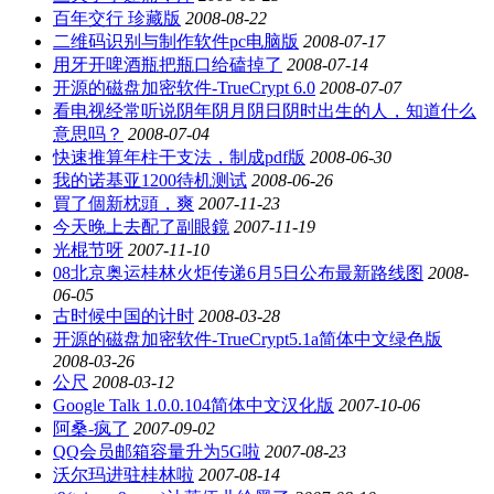
百年交行 珍藏版
2008-08-22
二维码识别与制作软件pc电脑版
2008-07-17
用牙开啤酒瓶把瓶口给磕掉了
2008-07-14
开源的磁盘加密软件-TrueCrypt 6.0
2008-07-07
看电视经常听说阴年阴月阴日阴时出生的人，知道什么
意思吗？
2008-07-04
快速推算年柱干支法，制成pdf版
2008-06-30
我的诺基亚1200待机测试
2008-06-26
買了個新枕頭，爽
2007-11-23
今天晚上去配了副眼鏡
2007-11-19
光棍节呀
2007-11-10
08北京奥运桂林火炬传递6月5日公布最新路线图
2008-
06-05
古时候中国的计时
2008-03-28
开源的磁盘加密软件-TrueCrypt5.1a简体中文绿色版
2008-03-26
公尺
2008-03-12
Google Talk 1.0.0.104简体中文汉化版
2007-10-06
阿桑-疯了
2007-09-02
QQ会员邮箱容量升为5G啦
2007-08-23
沃尔玛进驻桂林啦
2007-08-14