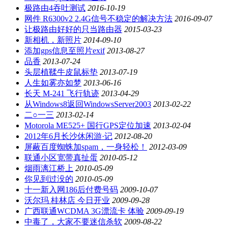
极路由4吞吐测试
2016-10-19
网件 R6300v2 2.4G信号不稳定的解决方法
2016-09-07
让极路由好好的只当路由器
2015-03-23
新相机，新照片
2014-09-10
添加gps信息至照片exif
2013-08-27
品香
2013-07-24
头层植鞣牛皮鼠标垫
2013-07-19
人生如雾亦如梦
2013-06-16
长天 M-241 飞行轨迹
2013-04-29
从Windows8返回WindowsServer2003
2013-02-22
二○一三
2013-02-14
Motorola ME525+ 国行GPS定位加速
2013-02-04
2012年6月长沙休闲游·记
2012-08-20
屏蔽百度蜘蛛加spam，一身轻松！
2012-03-09
联通小区宽带真扯蛋
2010-05-12
烟雨漓江桥上
2010-05-09
你见到过没的
2010-05-09
十一新入网186后付费号码
2009-10-07
沃尔玛 桂林店 今日开业
2009-09-28
广西联通WCDMA 3G漂流卡 体验
2009-09-19
中毒了，大家不要迷信杀软
2009-08-22