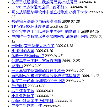
关于手机通讯录：我的号码表/本机号码
2009-08-20
SuperSim多卡通怎么样，好不好？
2009-08-20
网友从瑞星杀毒软件中独立提取出小狮子卡卡
2009-08-
07
郑码输入法键位与码表高清版
2009-07-28
TP-WR340G+速度测试
2009-06-13
支付宝中终于可以使用中国银行的网银了
2009-04-16
中国唯一支持非IE浏览器的网银-浦发银行网银
2009-04-
12
一转眼,有三位老人不在了
2009-03-18
刚淘到的古董
2009-03-10
体验一把Windows 7
2009-01-15
让我臭美一下吧，宽屏真爽咦
2008-12-25
登穿山
2008-12-03
一大早销了快两年的联通手机号
2008-11-27
自己制作的极点五笔皮肤及极点郑码码表
2008-11-17
购买了一份金山词霸2009专业版
2008-11-10
升级电脑
2008-11-08
右手还有问题
2008-09-03
小乌龟跑路了
2008-08-27
08年中秋与国庆放假安排
2008-08-25
三天了手还痛，汗
2008-08-25