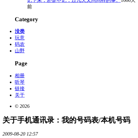
记下来，还是不记，过几天又问同样的事。
1666天
前
Category
没类
玩意
码农
山野
Page
相册
听琴
链接
关于
© 2026
关于手机通讯录：我的号码表/本机号码
2009-08-20 12:57