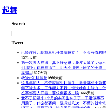
起舞
Search
Tweet
已经连续几晚戴耳机开降噪睡觉了，不会有依赖吧
1571天前
第一次将人辞退，真不好意思，脸皮太薄了，做不
到那种：你被辞退了，明天不用来上班了的干脆，
靠编...
1627天前
@YeerX 抖腿呀
1666天前
这几年招人，不管应届生往届生，质量都相比前些
年下降太多，工作能力不行，也没啥自主能力，什
么事都要人盯着，要求倒很多，唉
1666天前
受不了招进来2个月的实习生妹子了，干活做事不
用脑子，什么都要问，强调过几次，不懂的就拿笔