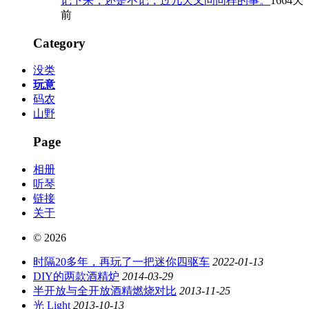
记下来，还是不记，过几天又问同样的事。
1664天
前
Category
没类
玩意
码农
山野
Page
相册
听琴
链接
关于
© 2026
时隔20多年，再玩了一把迷你四驱车
2022-01-13
DIY的两款酒精炉
2014-03-29
半开放与全开放酒精燃烧对比
2013-11-25
光 Light
2013-10-13