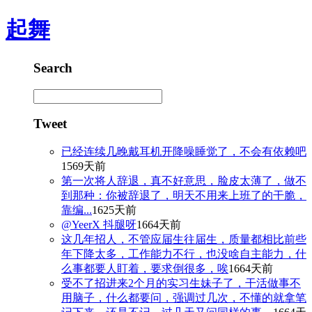
起舞
Search
Tweet
已经连续几晚戴耳机开降噪睡觉了，不会有依赖吧
1569天前
第一次将人辞退，真不好意思，脸皮太薄了，做不
到那种：你被辞退了，明天不用来上班了的干脆，
靠编...
1625天前
@YeerX 抖腿呀
1664天前
这几年招人，不管应届生往届生，质量都相比前些
年下降太多，工作能力不行，也没啥自主能力，什
么事都要人盯着，要求倒很多，唉
1664天前
受不了招进来2个月的实习生妹子了，干活做事不
用脑子，什么都要问，强调过几次，不懂的就拿笔