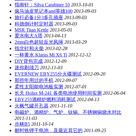
指南针：Silva Carabiner 10
2013-10-01
疯马油皮笔记本and英雄100
2013-09-03
旅行必备1分3多孔插座
2013-09-03
科德倒计时定时器
2013-09-03
MSR Titan Kettle
2013-05-01
爱水电大A塔
2013-04-13
2mm白色超轻反光风绳
2013-03-29
指北针和火柴
2013-02-28
一杯黄水 Klarus Mi X6 Ti
2012-12-12
DIY背包完成
2012-12-09
迷你剃须刀
2012-11-03
EVERNEW EBY255分火碟测试
2012-09-20
那些年用过的手机
2012-09-07
柔性太阳能电池板实测
2012-07-01
长天 Holux M-241 各类电池使用时间实测
2012-06-04
EBY255酒精炉燃料消耗测试
2012-04-13
火枫气罐开孔器
2011-11-10
电磁炉、酒精炉、气炉、钛锅、不锈钢锅烧水对比
2011-11-03
步林B5
2011-10-14
耐时铁锂干电池，及最近其它的
2011-09-25