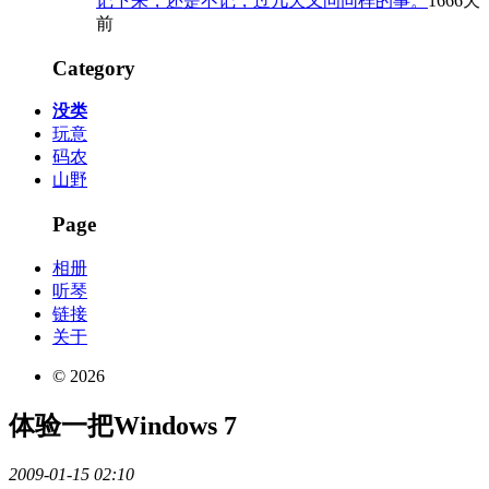
记下来，还是不记，过几天又问同样的事。
1666天
前
Category
没类
玩意
码农
山野
Page
相册
听琴
链接
关于
© 2026
体验一把Windows 7
2009-01-15 02:10