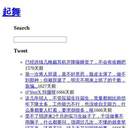
起舞
Search
Tweet
已经连续几晚戴耳机开降噪睡觉了，不会有依赖吧
1570天前
第一次将人辞退，真不好意思，脸皮太薄了，做不
到那种：你被辞退了，明天不用来上班了的干脆，
靠编...
1627天前
@YeerX 抖腿呀
1666天前
这几年招人，不管应届生往届生，质量都相比前些
年下降太多，工作能力不行，也没啥自主能力，什
么事都要人盯着，要求倒很多，唉
1666天前
受不了招进来2个月的实习生妹子了，干活做事不
用脑子，什么都要问，强调过几次，不懂的就拿笔