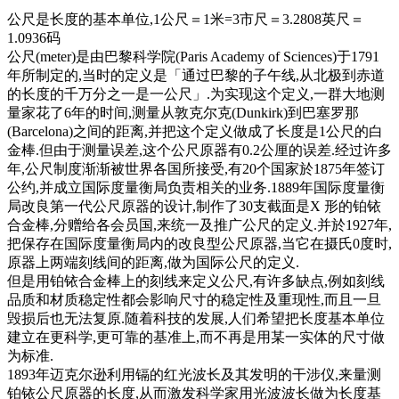
公尺是长度的基本单位,1公尺＝1米=3市尺＝3.2808英尺＝
1.0936码
公尺(meter)是由巴黎科学院(Paris Academy of Sciences)于1791
年所制定的,当时的定义是「通过巴黎的子午线,从北极到赤道
的长度的千万分之一是一公尺」.为实现这个定义,一群大地测
量家花了6年的时间,测量从敦克尔克(Dunkirk)到巴塞罗那
(Barcelona)之间的距离,并把这个定义做成了长度是1公尺的白
金棒.但由于测量误差,这个公尺原器有0.2公厘的误差.经过许多
年,公尺制度渐渐被世界各国所接受,有20个国家於1875年签订
公约,并成立国际度量衡局负责相关的业务.1889年国际度量衡
局改良第一代公尺原器的设计,制作了30支截面是X 形的铂铱
合金棒,分赠给各会员国,来
统一及推广公尺的定义.并於1927年,
把保存在国际度量衡局内的改良型公尺原器,当它在摄氏0度时,
原器上两端刻线间的距离,做为国际公尺的定义.
但是用铂铱合金棒上的刻线来定义公尺,有许多缺点,例如刻线
品质和材质稳定性都会影响尺寸的稳定性及重现性,而且一旦
毁损后也无法复原.随着科技的发展,人们希望把长度基本单位
建立在更科学,更可靠的基准上,而不再是用某一实体的尺寸做
为标准.
1893年迈克尔逊利用镉的红光波长及其发明的干涉仪,来量测
铂铱公尺原器的长度,从而激发科学家用光波波长做为长度基