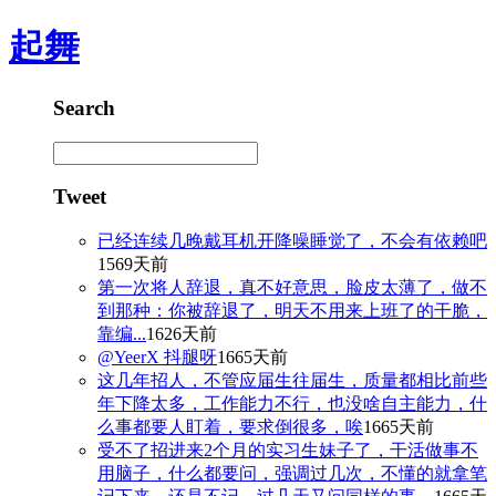
起舞
Search
Tweet
已经连续几晚戴耳机开降噪睡觉了，不会有依赖吧
1569天前
第一次将人辞退，真不好意思，脸皮太薄了，做不
到那种：你被辞退了，明天不用来上班了的干脆，
靠编...
1626天前
@YeerX 抖腿呀
1665天前
这几年招人，不管应届生往届生，质量都相比前些
年下降太多，工作能力不行，也没啥自主能力，什
么事都要人盯着，要求倒很多，唉
1665天前
受不了招进来2个月的实习生妹子了，干活做事不
用脑子，什么都要问，强调过几次，不懂的就拿笔