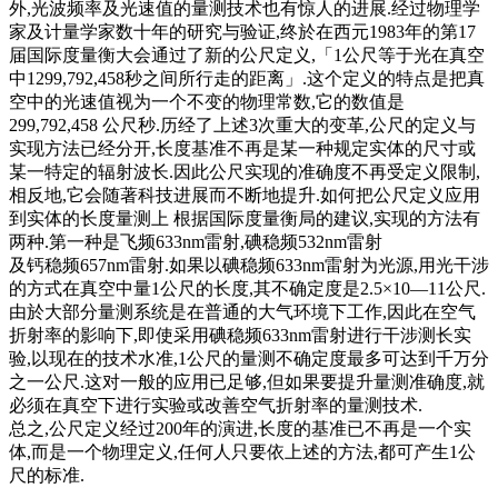
外,光波频率及光速值的量测技术也有惊人的进展.经过物理学
家及计量学家数十年的研究与验证,终於在西元1983年的第17
届国际度量衡大会通过了新的公尺定义,「1公尺等于光在真空
中1299,792,458秒之间所行走的距离」.这个定义的特点是把真
空中的光速值视为一个不变的物理常数,它的数值是
299,792,458 公尺秒.历经了上述3次重大的变革,公尺的定义与
实现方法已经分开,长度基准不再是某一种规定实体的尺寸或
某一特定的辐射波长.因此公尺实现的准确度不再受定义限制,
相反地,它会随著科技进展而不断地提升.如何把公尺定义应用
到实体的长度量测上 根据国际度量衡局的建议,实现的方法有
两种.第一种是飞频633nm雷射,碘稳频532nm雷射
及钙稳频657nm雷射.如果以碘稳频633nm雷射为光源,用光干涉
的方式在真空中量1公尺的长度,其不确定度是2.5×10—11公尺.
由於大部分量测系统是在普通的大气环境下工作,因此在空气
折射率的影响下,即使采用碘稳频633nm雷射进行干涉测长实
验,以现在的技术水准,1公尺的量测不确定度最多可达到千万分
之一公尺.这对一般的应用已足够,但如果要提升量测准确度,就
必须在真空下进行实验或改善空气折射率的量测技术.
总之,公尺定义经过200年的演进,长度的基准已不再是一个实
体,而是一个物理定义,任何人只要依上述的方法,都可产生1公
尺的标准.