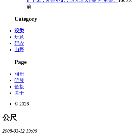
记下来，还是不记，过几天又问同样的事。
1665天
前
Category
没类
玩意
码农
山野
Page
相册
听琴
链接
关于
© 2026
公尺
2008-03-12 19:06