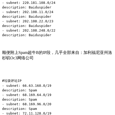
- subnet: 220.181.108.0/24
description: Baiduspider
- subnet: 202.108.11.0/24
description: Baiduspider
- subnet: 202.108.22.0/23
description: Baiduspider
- subnet: 202.108.248.0/22
description: Baiduspider
顺便附上Spam超牛B的IP段，几乎全部来自：加利福尼亚州洛
杉矶Oc3网络公司
#垃圾评论IP
- subnet: 66.63.160.0/19
description: Spam
- subnet: 68.169.64.0/19
description: Spam
- subnet: 68.169.96.0/20
description: Spam
- subnet: 72.11.128.0/19