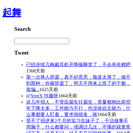
起舞
Search
Tweet
已经连续几晚戴耳机开降噪睡觉了，不会有依赖吧
1568天前
第一次将人辞退，真不好意思，脸皮太薄了，做不
到那种：你被辞退了，明天不用来上班了的干脆，
靠编...
1625天前
@YeerX 抖腿呀
1664天前
这几年招人，不管应届生往届生，质量都相比前些
年下降太多，工作能力不行，也没啥自主能力，什
么事都要人盯着，要求倒很多，唉
1664天前
受不了招进来2个月的实习生妹子了，干活做事不
用脑子，什么都要问，强调过几次，不懂的就拿笔