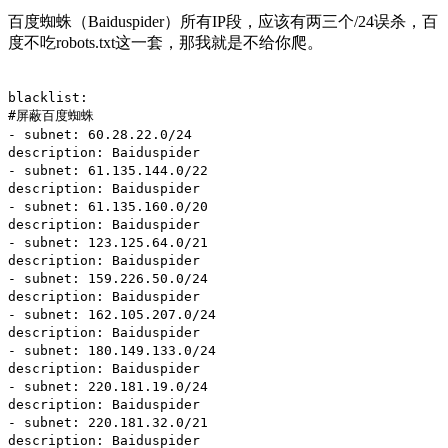
百度蜘蛛（Baiduspider）所有IP段，应该有两三个/24误杀，百
度不吃robots.txt这一套，那我就是不给你爬。
blacklist:
#屏蔽百度蜘蛛
- subnet: 60.28.22.0/24
description: Baiduspider
- subnet: 61.135.144.0/22
description: Baiduspider
- subnet: 61.135.160.0/20
description: Baiduspider
- subnet: 123.125.64.0/21
description: Baiduspider
- subnet: 159.226.50.0/24
description: Baiduspider
- subnet: 162.105.207.0/24
description: Baiduspider
- subnet: 180.149.133.0/24
description: Baiduspider
- subnet: 220.181.19.0/24
description: Baiduspider
- subnet: 220.181.32.0/21
description: Baiduspider