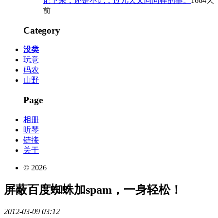
记下来，还是不记，过几天又问同样的事。
1664天
前
Category
没类
玩意
码农
山野
Page
相册
听琴
链接
关于
© 2026
屏蔽百度蜘蛛加spam，一身轻松！
2012-03-09 03:12