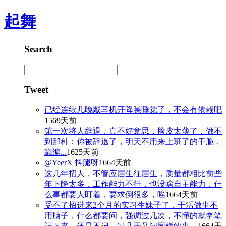
起舞
Search
Tweet
已经连续几晚戴耳机开降噪睡觉了，不会有依赖吧
1569天前
第一次将人辞退，真不好意思，脸皮太薄了，做不
到那种：你被辞退了，明天不用来上班了的干脆，
靠编...
1625天前
@YeerX 抖腿呀
1664天前
这几年招人，不管应届生往届生，质量都相比前些
年下降太多，工作能力不行，也没啥自主能力，什
么事都要人盯着，要求倒很多，唉
1664天前
受不了招进来2个月的实习生妹子了，干活做事不
用脑子，什么都要问，强调过几次，不懂的就拿笔