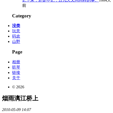
记下来，还是不记，过几天又问同样的事。
1664天
前
Category
没类
玩意
码农
山野
Page
相册
听琴
链接
关于
© 2026
烟雨漓江桥上
2010-05-09 14:07