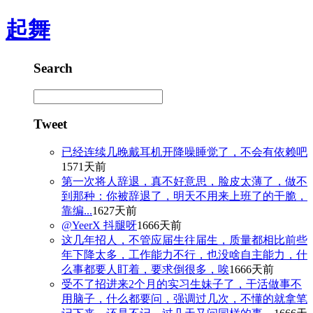
起舞
Search
Tweet
已经连续几晚戴耳机开降噪睡觉了，不会有依赖吧
1571天前
第一次将人辞退，真不好意思，脸皮太薄了，做不
到那种：你被辞退了，明天不用来上班了的干脆，
靠编...
1627天前
@YeerX 抖腿呀
1666天前
这几年招人，不管应届生往届生，质量都相比前些
年下降太多，工作能力不行，也没啥自主能力，什
么事都要人盯着，要求倒很多，唉
1666天前
受不了招进来2个月的实习生妹子了，干活做事不
用脑子，什么都要问，强调过几次，不懂的就拿笔