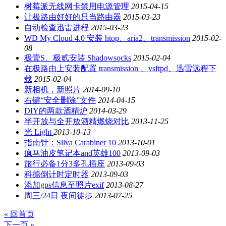
树莓派无线网卡禁用电源管理
2015-04-15
让极路由好好的只当路由器
2015-03-23
自动检查迅雷进程
2015-03-23
WD My Cloud 4.0 安装 htop、aria2、transmission
2015-02-
08
极壹S、极贰安装 Shadowsocks
2015-02-04
在极路由上安装配置 transmission 、vsftpd、迅雷远程下
载
2015-02-04
新相机，新照片
2014-09-10
右键“安全删除”文件
2014-04-15
DIY的两款酒精炉
2014-03-29
半开放与全开放酒精燃烧对比
2013-11-25
光 Light
2013-10-13
指南针：Silva Carabiner 10
2013-10-01
疯马油皮笔记本and英雄100
2013-09-03
旅行必备1分3多孔插座
2013-09-03
科德倒计时定时器
2013-09-03
添加gps信息至照片exif
2013-08-27
周三/24日 夜间徒步
2013-07-25
« 回首页
下一页 »