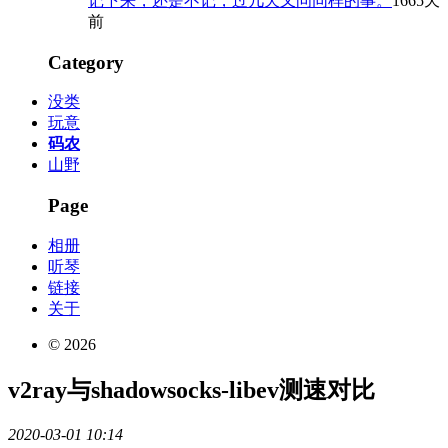
记下来，还是不记，过几天又问同样的事。
1665天
前
Category
没类
玩意
码农
山野
Page
相册
听琴
链接
关于
© 2026
v2ray与shadowsocks-libev测速对比
2020-03-01 10:14