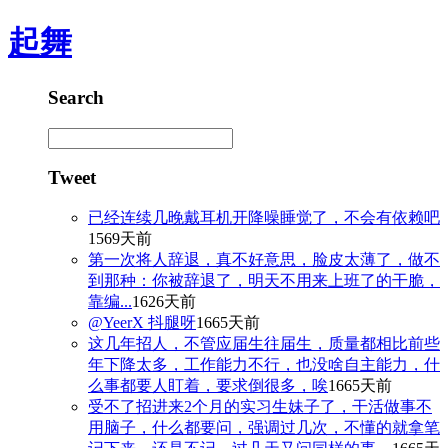
起舞
Search
Tweet
已经连续几晚戴耳机开降噪睡觉了，不会有依赖吧
1569天前
第一次将人辞退，真不好意思，脸皮太薄了，做不
到那种：你被辞退了，明天不用来上班了的干脆，
靠编...
1626天前
@YeerX 抖腿呀
1665天前
这几年招人，不管应届生往届生，质量都相比前些
年下降太多，工作能力不行，也没啥自主能力，什
么事都要人盯着，要求倒很多，唉
1665天前
受不了招进来2个月的实习生妹子了，干活做事不
用脑子，什么都要问，强调过几次，不懂的就拿笔